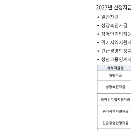
2023년 신청자
일반자금
성장촉진자금
장애인기업지
위기지역지원
긴급경영안정
청년고용연계