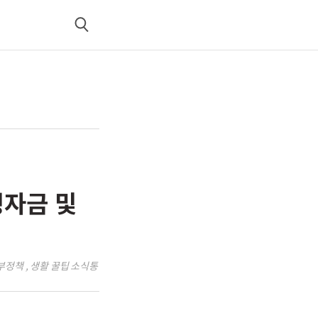
검
색
청자금 및
정부정책 , 생활 꿀팁 소식통