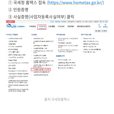
① 국세청 홈택스 접속
(https://www.hometax.go.kr/)
② 민원증명
③ 사실증명(사업자등록사실여부) 클릭
출처:국세청홈택스