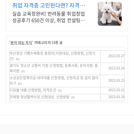
취업 자격증 고민된다면? 자격증
취득을 위한 맞춤교육
실습 교육장완비! 반려동물 취업창업
성공후기 650건 이상, 취업 컨설팅도
제공! 취업창업 성공후기 596건
'
돈이 되는 지식
' 카테고리의 다른 글
부산청년 기쁨두배통장 총정리(지원대상, 신청방법, 신청기
2023.03.27
간)
(0)
경기도 청소년 교통비 지원 신청방법, 등록서류, 유의사항, 중
2023.03.26
복지원
(0)
소상공인정책자금 대리대출 신청방법, 신청자금 및 금리 알아
2023.03.23
보기
(0)
디딤돌 대출 신청방법, 자격조건
2023.03.21
(0)
전북형 청년활력수당 신청대상, 신청방법
2023.03.20
(0)