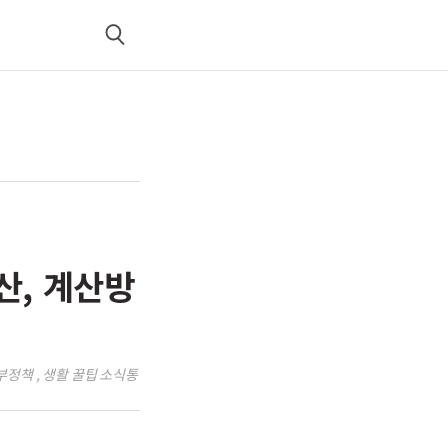
검
색
산, 계산방
정부정책 , 생활 꿀팁 소식통